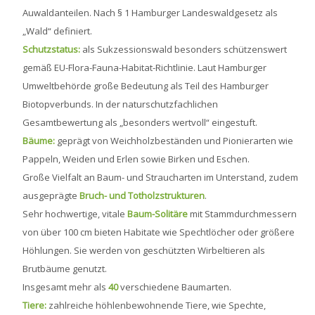
Auwaldanteilen. Nach § 1 Hamburger Landeswaldgesetz als
„Wald“ definiert.
Schutzstatus:
als Sukzessionswald besonders schützenswert
gemäß EU-Flora-Fauna-Habitat-Richtlinie. Laut Hamburger
Umweltbehörde große Bedeutung als Teil des Hamburger
Biotopverbunds. In der naturschutzfachlichen
Gesamtbewertung als „besonders wertvoll“ eingestuft.
Bäume:
geprägt von Weichholzbeständen und Pionierarten wie
Pappeln, Weiden und Erlen sowie Birken und Eschen.
Große Vielfalt an Baum- und Straucharten im Unterstand, zudem
ausgeprägte
Bruch- und Totholzstrukturen
.
Sehr hochwertige, vitale
Baum-Solitäre
mit Stammdurchmessern
von über 100 cm bieten Habitate wie Spechtlöcher oder größere
Höhlungen. Sie werden von geschützten Wirbeltieren als
Brutbäume genutzt.
Insgesamt mehr als
40
verschiedene Baumarten.
Tiere:
zahlreiche höhlenbewohnende Tiere, wie Spechte,