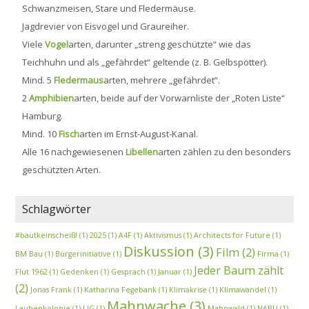
Schwanzmeisen, Stare und Fledermäuse.
Jagdrevier von Eisvogel und Graureiher.
Viele
Vogel
arten, darunter „streng geschützte“ wie das
Teichhuhn und als „gefährdet“ geltende (z. B. Gelbspötter).
Mind. 5
Fledermaus
arten, mehrere „gefährdet“.
2
Amphibien
arten, beide auf der Vorwarnliste der „Roten Liste“
Hamburg.
Mind. 10
Fisch
arten im Ernst-August-Kanal.
Alle 16 nachgewiesenen
Libellen
arten zählen zu den besonders
geschützten Arten.
Schlagwörter
#bautkeinscheiß!
(1)
2025
(1)
A4F
(1)
Aktivismus
(1)
Architects for Future
(1)
Diskussion
(3)
Film
(2)
BM Bau
(1)
Bürgerinitiative
(1)
Firma
(1)
Jeder Baum zählt
Flut 1962
(1)
Gedenken
(1)
Gespräch
(1)
Januar
(1)
(2)
Jonas Frank
(1)
Katharina Fegebank
(1)
Klimakrise
(1)
Klimawandel
(1)
Mahnwache
(3)
Laubenkolonie
(1)
LIG
(1)
Mahnwald
(1)
NABU
(1)