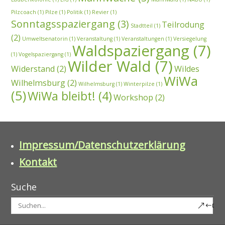
Pilzcoach
(1)
Pilze
(1)
Politik
(1)
Revier
(1)
Sonntagsspaziergang
(3)
Teilrodung
Stadtteil
(1)
(2)
Umweltsenatorin
(1)
Veranstaltung
(1)
Veranstaltungen
(1)
Versiegelung
Waldspaziergang
(7)
(1)
Vogelspaziergang
(1)
Wilder Wald
(7)
Widerstand
(2)
Wildes
WiWa
Wilhelmsburg
(2)
Wilhelmsburg
(1)
Winterpilze
(1)
(5)
WiWa bleibt!
(4)
Workshop
(2)
Impressum/Datenschutzerklärung
Kontakt
Suche