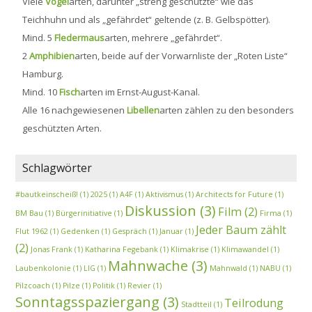
Viele
Vogel
arten, darunter „streng geschützte“ wie das
Teichhuhn und als „gefährdet“ geltende (z. B. Gelbspötter).
Mind. 5
Fledermaus
arten, mehrere „gefährdet“.
2
Amphibien
arten, beide auf der Vorwarnliste der „Roten Liste“
Hamburg.
Mind. 10
Fisch
arten im Ernst-August-Kanal.
Alle 16 nachgewiesenen
Libellen
arten zählen zu den besonders
geschützten Arten.
Schlagwörter
#bautkeinscheiß!
(1)
2025
(1)
A4F
(1)
Aktivismus
(1)
Architects for Future
(1)
Diskussion
(3)
Film
(2)
BM Bau
(1)
Bürgerinitiative
(1)
Firma
(1)
Jeder Baum zählt
Flut 1962
(1)
Gedenken
(1)
Gespräch
(1)
Januar
(1)
(2)
Jonas Frank
(1)
Katharina Fegebank
(1)
Klimakrise
(1)
Klimawandel
(1)
Mahnwache
(3)
Laubenkolonie
(1)
LIG
(1)
Mahnwald
(1)
NABU
(1)
Pilzcoach
(1)
Pilze
(1)
Politik
(1)
Revier
(1)
Sonntagsspaziergang
(3)
Teilrodung
Stadtteil
(1)