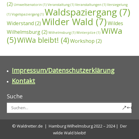
(2)
Umweltsenatorin
(1)
Veranstaltung
(1)
Veranstaltungen
(1)
Versiegelung
Waldspaziergang
(7)
(1)
Vogelspaziergang
(1)
Wilder Wald
(7)
Widerstand
(2)
Wildes
WiWa
Wilhelmsburg
(2)
Wilhelmsburg
(1)
Winterpilze
(1)
(5)
WiWa bleibt!
(4)
Workshop
(2)
Impressum/Datenschutzerklärung
Kontakt
Suche
© Waldretter.de | Hamburg Wilhelmsburg 2022 – 2024 | Der
wilde Wald bleibt!