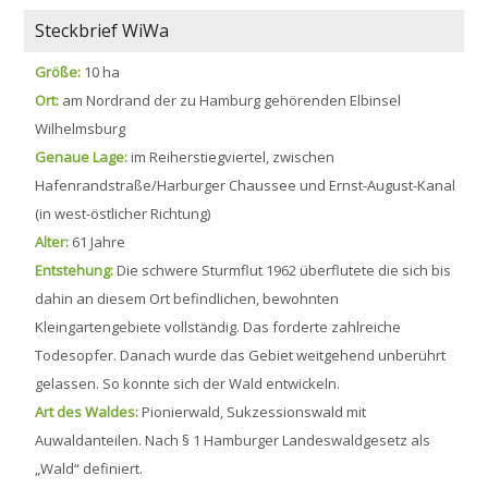
Steckbrief WiWa
Größe:
10 ha
Ort:
am Nordrand der zu Hamburg gehörenden Elbinsel
Wilhelmsburg
Genaue Lage:
im Reiherstiegviertel, zwischen
Hafenrandstraße/Harburger Chaussee und Ernst-August-Kanal
(in west-östlicher Richtung)
Alter:
61 Jahre
Entstehung:
Die schwere Sturmflut 1962 überflutete die sich bis
dahin an diesem Ort befindlichen, bewohnten
Kleingartengebiete vollständig. Das forderte zahlreiche
Todesopfer. Danach wurde das Gebiet weitgehend unberührt
gelassen. So konnte sich der Wald entwickeln.
Art des Waldes:
Pionierwald, Sukzessionswald mit
Auwaldanteilen. Nach § 1 Hamburger Landeswaldgesetz als
„Wald“ definiert.