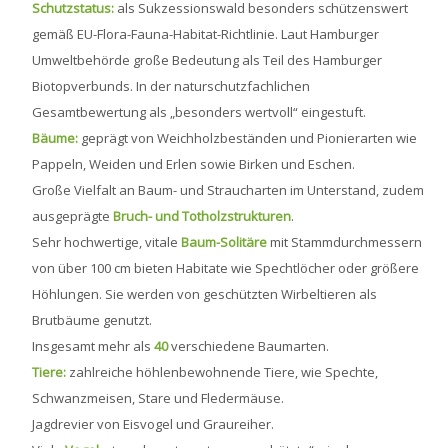
Schutzstatus:
als Sukzessionswald besonders schützenswert
gemäß EU-Flora-Fauna-Habitat-Richtlinie. Laut Hamburger
Umweltbehörde große Bedeutung als Teil des Hamburger
Biotopverbunds. In der naturschutzfachlichen
Gesamtbewertung als „besonders wertvoll“ eingestuft.
Bäume:
geprägt von Weichholzbeständen und Pionierarten wie
Pappeln, Weiden und Erlen sowie Birken und Eschen.
Große Vielfalt an Baum- und Straucharten im Unterstand, zudem
ausgeprägte
Bruch- und Totholzstrukturen
.
Sehr hochwertige, vitale
Baum-Solitäre
mit Stammdurchmessern
von über 100 cm bieten Habitate wie Spechtlöcher oder größere
Höhlungen. Sie werden von geschützten Wirbeltieren als
Brutbäume genutzt.
Insgesamt mehr als
40
verschiedene Baumarten.
Tiere:
zahlreiche höhlenbewohnende Tiere, wie Spechte,
Schwanzmeisen, Stare und Fledermäuse.
Jagdrevier von Eisvogel und Graureiher.