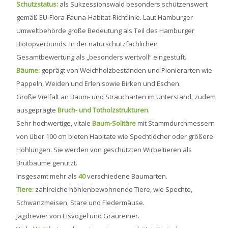
Schutzstatus:
als Sukzessionswald besonders schützenswert
gemäß EU-Flora-Fauna-Habitat-Richtlinie. Laut Hamburger
Umweltbehörde große Bedeutung als Teil des Hamburger
Biotopverbunds. In der naturschutzfachlichen
Gesamtbewertung als „besonders wertvoll“ eingestuft.
Bäume:
geprägt von Weichholzbeständen und Pionierarten wie
Pappeln, Weiden und Erlen sowie Birken und Eschen.
Große Vielfalt an Baum- und Straucharten im Unterstand, zudem
ausgeprägte
Bruch- und Totholzstrukturen
.
Sehr hochwertige, vitale
Baum-Solitäre
mit Stammdurchmessern
von über 100 cm bieten Habitate wie Spechtlöcher oder größere
Höhlungen. Sie werden von geschützten Wirbeltieren als
Brutbäume genutzt.
Insgesamt mehr als
40
verschiedene Baumarten.
Tiere:
zahlreiche höhlenbewohnende Tiere, wie Spechte,
Schwanzmeisen, Stare und Fledermäuse.
Jagdrevier von Eisvogel und Graureiher.