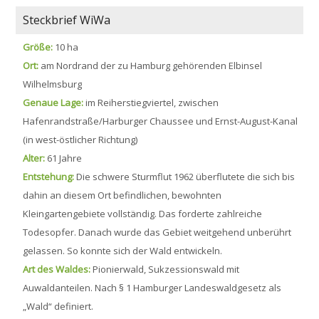
Steckbrief WiWa
Größe:
10 ha
Ort:
am Nordrand der zu Hamburg gehörenden Elbinsel
Wilhelmsburg
Genaue Lage:
im Reiherstiegviertel, zwischen
Hafenrandstraße/Harburger Chaussee und Ernst-August-Kanal
(in west-östlicher Richtung)
Alter:
61 Jahre
Entstehung:
Die schwere Sturmflut 1962 überflutete die sich bis
dahin an diesem Ort befindlichen, bewohnten
Kleingartengebiete vollständig. Das forderte zahlreiche
Todesopfer. Danach wurde das Gebiet weitgehend unberührt
gelassen. So konnte sich der Wald entwickeln.
Art des Waldes:
Pionierwald, Sukzessionswald mit
Auwaldanteilen. Nach § 1 Hamburger Landeswaldgesetz als
„Wald“ definiert.