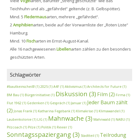
Viele
Vogel
arten, darunter „streng geschützte“ wie das
Teichhuhn und als „gefährdet“ geltende (z. B. Gelbspötter).
Mind. 5
Fledermaus
arten, mehrere „gefährdet“.
2
Amphibien
arten, beide auf der Vorwarnliste der „Roten Liste“
Hamburg.
Mind. 10
Fisch
arten im Ernst-August-Kanal.
Alle 16 nachgewiesenen
Libellen
arten zählen zu den besonders
geschützten Arten.
Schlagwörter
#bautkeinscheiß!
(1)
2025
(1)
A4F
(1)
Aktivismus
(1)
Architects for Future
(1)
Diskussion
(3)
Film
(2)
BM Bau
(1)
Bürgerinitiative
(1)
Firma
(1)
Jeder Baum zählt
Flut 1962
(1)
Gedenken
(1)
Gespräch
(1)
Januar
(1)
(2)
Jonas Frank
(1)
Katharina Fegebank
(1)
Klimakrise
(1)
Klimawandel
(1)
Mahnwache
(3)
Laubenkolonie
(1)
LIG
(1)
Mahnwald
(1)
NABU
(1)
Pilzcoach
(1)
Pilze
(1)
Politik
(1)
Revier
(1)
Sonntagsspaziergang
(3)
Teilrodung
Stadtteil
(1)