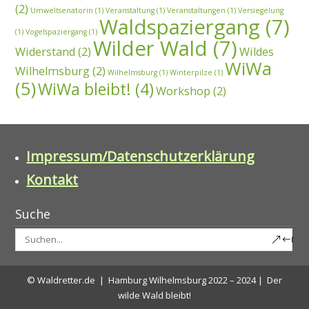
(2)
Umweltsenatorin
(1)
Veranstaltung
(1)
Veranstaltungen
(1)
Versiegelung
Waldspaziergang
(7)
(1)
Vogelspaziergang
(1)
Wilder Wald
(7)
Widerstand
(2)
Wildes
WiWa
Wilhelmsburg
(2)
Wilhelmsburg
(1)
Winterpilze
(1)
(5)
WiWa bleibt!
(4)
Workshop
(2)
Impressum/Datenschutzerklärung
Kontakt
Suche
© Waldretter.de | Hamburg Wilhelmsburg 2022 – 2024 | Der
wilde Wald bleibt!