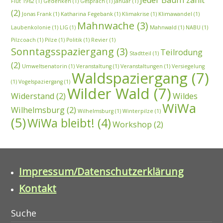
Flut 1962
(1)
Gedenken
(1)
Gespräch
(1)
Januar
(1)
(2)
Jonas Frank
(1)
Katharina Fegebank
(1)
Klimakrise
(1)
Klimawandel
(1)
Mahnwache
(3)
Laubenkolonie
(1)
LIG
(1)
Mahnwald
(1)
NABU
(1)
Pilzcoach
(1)
Pilze
(1)
Politik
(1)
Revier
(1)
Sonntagsspaziergang
(3)
Teilrodung
Stadtteil
(1)
(2)
Umweltsenatorin
(1)
Veranstaltung
(1)
Veranstaltungen
(1)
Versiegelung
Waldspaziergang
(7)
(1)
Vogelspaziergang
(1)
Wilder Wald
(7)
Widerstand
(2)
Wildes
WiWa
Wilhelmsburg
(2)
Wilhelmsburg
(1)
Winterpilze
(1)
(5)
WiWa bleibt!
(4)
Workshop
(2)
Impressum/Datenschutzerklärung
Kontakt
Suche