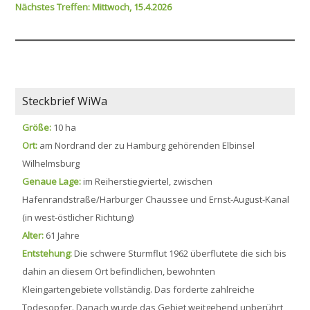
Nächstes Treffen: Mittwoch, 15.4.2026
Steckbrief WiWa
Größe:
10 ha
Ort:
am Nordrand der zu Hamburg gehörenden Elbinsel
Wilhelmsburg
Genaue Lage:
im Reiherstiegviertel, zwischen
Hafenrandstraße/Harburger Chaussee und Ernst-August-Kanal
(in west-östlicher Richtung)
Alter:
61 Jahre
Entstehung:
Die schwere Sturmflut 1962 überflutete die sich bis
dahin an diesem Ort befindlichen, bewohnten
Kleingartengebiete vollständig. Das forderte zahlreiche
Todesopfer. Danach wurde das Gebiet weitgehend unberührt