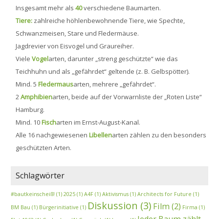
Insgesamt mehr als
40
verschiedene Baumarten.
Tiere:
zahlreiche höhlenbewohnende Tiere, wie Spechte,
Schwanzmeisen, Stare und Fledermäuse.
Jagdrevier von Eisvogel und Graureiher.
Viele
Vogel
arten, darunter „streng geschützte“ wie das
Teichhuhn und als „gefährdet“ geltende (z. B. Gelbspötter).
Mind. 5
Fledermaus
arten, mehrere „gefährdet“.
2
Amphibien
arten, beide auf der Vorwarnliste der „Roten Liste“
Hamburg.
Mind. 10
Fisch
arten im Ernst-August-Kanal.
Alle 16 nachgewiesenen
Libellen
arten zählen zu den besonders
geschützten Arten.
Schlagwörter
#bautkeinscheiß!
(1)
2025
(1)
A4F
(1)
Aktivismus
(1)
Architects for Future
(1)
Diskussion
(3)
Film
(2)
BM Bau
(1)
Bürgerinitiative
(1)
Firma
(1)
Jeder Baum zählt