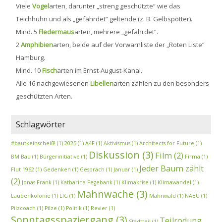
Viele
Vogel
arten, darunter „streng geschützte“ wie das
Teichhuhn und als „gefährdet“ geltende (z. B. Gelbspötter).
Mind. 5
Fledermaus
arten, mehrere „gefährdet“.
2
Amphibien
arten, beide auf der Vorwarnliste der „Roten Liste“
Hamburg.
Mind. 10
Fisch
arten im Ernst-August-Kanal.
Alle 16 nachgewiesenen
Libellen
arten zählen zu den besonders
geschützten Arten.
Schlagwörter
#bautkeinscheiß!
(1)
2025
(1)
A4F
(1)
Aktivismus
(1)
Architects for Future
(1)
Diskussion
(3)
Film
(2)
BM Bau
(1)
Bürgerinitiative
(1)
Firma
(1)
Jeder Baum zählt
Flut 1962
(1)
Gedenken
(1)
Gespräch
(1)
Januar
(1)
(2)
Jonas Frank
(1)
Katharina Fegebank
(1)
Klimakrise
(1)
Klimawandel
(1)
Mahnwache
(3)
Laubenkolonie
(1)
LIG
(1)
Mahnwald
(1)
NABU
(1)
Pilzcoach
(1)
Pilze
(1)
Politik
(1)
Revier
(1)
Sonntagsspaziergang
(3)
Teilrodung
Stadtteil
(1)