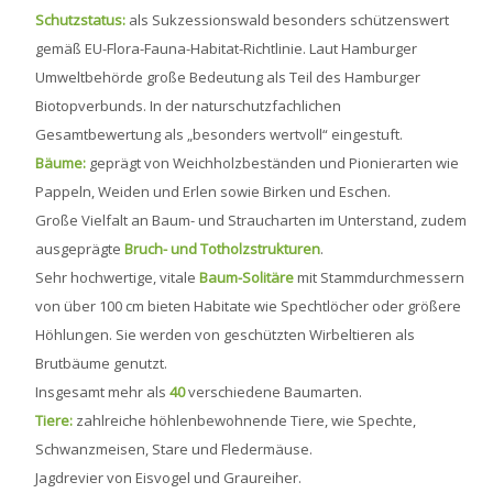
Schutzstatus:
als Sukzessionswald besonders schützenswert
gemäß EU-Flora-Fauna-Habitat-Richtlinie. Laut Hamburger
Umweltbehörde große Bedeutung als Teil des Hamburger
Biotopverbunds. In der naturschutzfachlichen
Gesamtbewertung als „besonders wertvoll“ eingestuft.
Bäume:
geprägt von Weichholzbeständen und Pionierarten wie
Pappeln, Weiden und Erlen sowie Birken und Eschen.
Große Vielfalt an Baum- und Straucharten im Unterstand, zudem
ausgeprägte
Bruch- und Totholzstrukturen
.
Sehr hochwertige, vitale
Baum-Solitäre
mit Stammdurchmessern
von über 100 cm bieten Habitate wie Spechtlöcher oder größere
Höhlungen. Sie werden von geschützten Wirbeltieren als
Brutbäume genutzt.
Insgesamt mehr als
40
verschiedene Baumarten.
Tiere:
zahlreiche höhlenbewohnende Tiere, wie Spechte,
Schwanzmeisen, Stare und Fledermäuse.
Jagdrevier von Eisvogel und Graureiher.