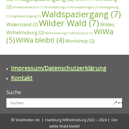
(2)
Umweltsenatorin
(1)
Veranstaltung
(1)
Veranstaltungen
(1)
Versiegelung
Waldspaziergang
(7)
(1)
Vogelspaziergang
(1)
Wilder Wald
(7)
Widerstand
(2)
Wildes
WiWa
Wilhelmsburg
(2)
Wilhelmsburg
(1)
Winterpilze
(1)
(5)
WiWa bleibt!
(4)
Workshop
(2)
Impressum/Datenschutzerklärung
Kontakt
Suche
© Waldretter.de | Hamburg Wilhelmsburg 2022 – 2024 | Der
wilde Wald bleibt!