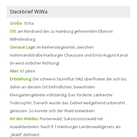
Steckbrief WiWa
Größe:
10 ha
Ort:
am Nordrand der zu Hamburg gehörenden Elbinsel
Wilhelmsburg
Genaue Lage:
im Reiherstiegviertel, zwischen
Hafenrandstraße/Harburger Chaussee und Ernst-August-Kanal
(in west-östlicher Richtung)
Alter:
61 Jahre
Entstehung:
Die schwere Sturmflut 1962 überflutete die sich bis
dahin an diesem Ort befindlichen, bewohnten
Kleingartengebiete vollständig. Das forderte zahlreiche
Todesopfer. Danach wurde das Gebiet weitgehend unberührt
gelassen. So konnte sich der Wald entwickeln.
Art des Waldes:
Pionierwald, Sukzessionswald mit
Auwaldanteilen. Nach § 1 Hamburger Landeswaldgesetz als
„Wald“ definiert.