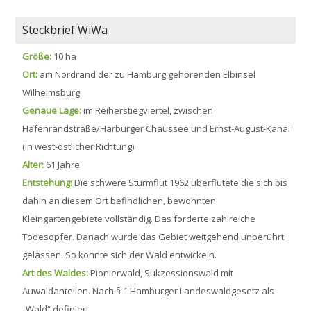
Steckbrief WiWa
Größe:
10 ha
Ort:
am Nordrand der zu Hamburg gehörenden Elbinsel
Wilhelmsburg
Genaue Lage:
im Reiherstiegviertel, zwischen
Hafenrandstraße/Harburger Chaussee und Ernst-August-Kanal
(in west-östlicher Richtung)
Alter:
61 Jahre
Entstehung:
Die schwere Sturmflut 1962 überflutete die sich bis
dahin an diesem Ort befindlichen, bewohnten
Kleingartengebiete vollständig. Das forderte zahlreiche
Todesopfer. Danach wurde das Gebiet weitgehend unberührt
gelassen. So konnte sich der Wald entwickeln.
Art des Waldes:
Pionierwald, Sukzessionswald mit
Auwaldanteilen. Nach § 1 Hamburger Landeswaldgesetz als
„Wald“ definiert.