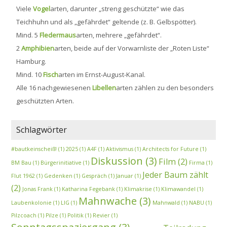
Viele
Vogel
arten, darunter „streng geschützte“ wie das
Teichhuhn und als „gefährdet“ geltende (z. B. Gelbspötter).
Mind. 5
Fledermaus
arten, mehrere „gefährdet“.
2
Amphibien
arten, beide auf der Vorwarnliste der „Roten Liste“
Hamburg.
Mind. 10
Fisch
arten im Ernst-August-Kanal.
Alle 16 nachgewiesenen
Libellen
arten zählen zu den besonders
geschützten Arten.
Schlagwörter
#bautkeinscheiß!
(1)
2025
(1)
A4F
(1)
Aktivismus
(1)
Architects for Future
(1)
Diskussion
(3)
Film
(2)
BM Bau
(1)
Bürgerinitiative
(1)
Firma
(1)
Jeder Baum zählt
Flut 1962
(1)
Gedenken
(1)
Gespräch
(1)
Januar
(1)
(2)
Jonas Frank
(1)
Katharina Fegebank
(1)
Klimakrise
(1)
Klimawandel
(1)
Mahnwache
(3)
Laubenkolonie
(1)
LIG
(1)
Mahnwald
(1)
NABU
(1)
Pilzcoach
(1)
Pilze
(1)
Politik
(1)
Revier
(1)