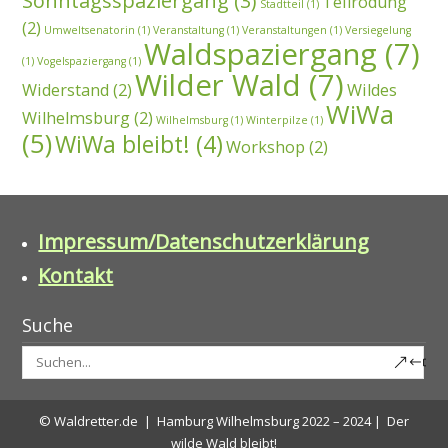
Sonntagsspaziergang
(3)
Teilrodung
Stadtteil
(1)
(2)
Umweltsenatorin
(1)
Veranstaltung
(1)
Veranstaltungen
(1)
Versiegelung
Waldspaziergang
(7)
(1)
Vogelspaziergang
(1)
Wilder Wald
(7)
Widerstand
(2)
Wildes
WiWa
Wilhelmsburg
(2)
Wilhelmsburg
(1)
Winterpilze
(1)
(5)
WiWa bleibt!
(4)
Workshop
(2)
Impressum/Datenschutzerklärung
Kontakt
Suche
© Waldretter.de | Hamburg Wilhelmsburg 2022 – 2024 | Der
wilde Wald bleibt!