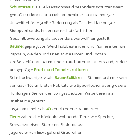
Schutzstatus:
als Sukzessionswald besonders schützenswert
gemäß EU-Flora-Fauna-Habitat-Richtlinie. Laut Hamburger
Umweltbehörde große Bedeutung als Teil des Hamburger
Biotopverbunds. In der naturschutzfachlichen
Gesamtbewertung als „besonders wertvoll“ eingestuft.
Bäume:
geprägt von Weichholzbeständen und Pionierarten wie
Pappeln, Weiden und Erlen sowie Birken und Eschen.
Große Vielfalt an Baum- und Straucharten im Unterstand, zudem
ausgeprägte
Bruch- und Totholzstrukturen
.
Sehr hochwertige, vitale
Baum-Solitäre
mit Stammdurchmessern
von über 100 cm bieten Habitate wie Spechtlöcher oder größere
Höhlungen. Sie werden von geschützten Wirbeltieren als
Brutbäume genutzt.
Insgesamt mehr als
40
verschiedene Baumarten.
Tiere:
zahlreiche höhlenbewohnende Tiere, wie Spechte,
Schwanzmeisen, Stare und Fledermäuse.
Jagdrevier von Eisvogel und Graureiher.