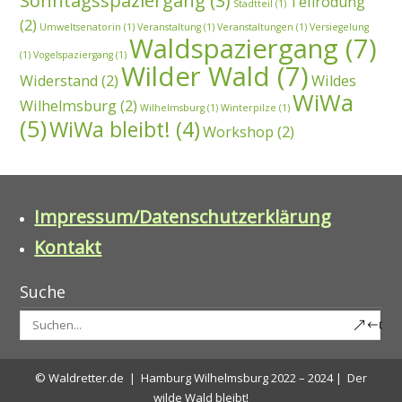
Sonntagsspaziergang
(3)
Teilrodung
Stadtteil
(1)
(2)
Umweltsenatorin
(1)
Veranstaltung
(1)
Veranstaltungen
(1)
Versiegelung
Waldspaziergang
(7)
(1)
Vogelspaziergang
(1)
Wilder Wald
(7)
Widerstand
(2)
Wildes
WiWa
Wilhelmsburg
(2)
Wilhelmsburg
(1)
Winterpilze
(1)
(5)
WiWa bleibt!
(4)
Workshop
(2)
Impressum/Datenschutzerklärung
Kontakt
Suche
© Waldretter.de | Hamburg Wilhelmsburg 2022 – 2024 | Der
wilde Wald bleibt!