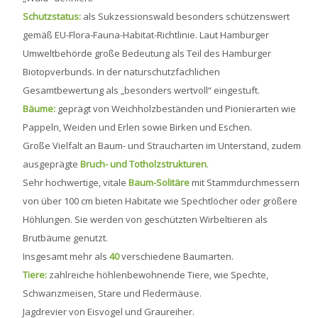
Schutzstatus:
als Sukzessionswald besonders schützenswert
gemäß EU-Flora-Fauna-Habitat-Richtlinie. Laut Hamburger
Umweltbehörde große Bedeutung als Teil des Hamburger
Biotopverbunds. In der naturschutzfachlichen
Gesamtbewertung als „besonders wertvoll“ eingestuft.
Bäume:
geprägt von Weichholzbeständen und Pionierarten wie
Pappeln, Weiden und Erlen sowie Birken und Eschen.
Große Vielfalt an Baum- und Straucharten im Unterstand, zudem
ausgeprägte
Bruch- und Totholzstrukturen
.
Sehr hochwertige, vitale
Baum-Solitäre
mit Stammdurchmessern
von über 100 cm bieten Habitate wie Spechtlöcher oder größere
Höhlungen. Sie werden von geschützten Wirbeltieren als
Brutbäume genutzt.
Insgesamt mehr als
40
verschiedene Baumarten.
Tiere:
zahlreiche höhlenbewohnende Tiere, wie Spechte,
Schwanzmeisen, Stare und Fledermäuse.
Jagdrevier von Eisvogel und Graureiher.