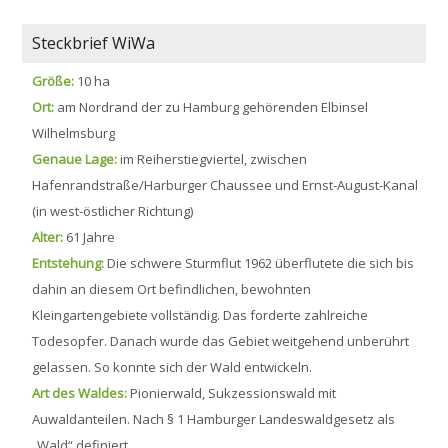
Steckbrief WiWa
Größe:
10 ha
Ort:
am Nordrand der zu Hamburg gehörenden Elbinsel
Wilhelmsburg
Genaue Lage:
im Reiherstiegviertel, zwischen
Hafenrandstraße/Harburger Chaussee und Ernst-August-Kanal
(in west-östlicher Richtung)
Alter:
61 Jahre
Entstehung:
Die schwere Sturmflut 1962 überflutete die sich bis
dahin an diesem Ort befindlichen, bewohnten
Kleingartengebiete vollständig. Das forderte zahlreiche
Todesopfer. Danach wurde das Gebiet weitgehend unberührt
gelassen. So konnte sich der Wald entwickeln.
Art des Waldes:
Pionierwald, Sukzessionswald mit
Auwaldanteilen. Nach § 1 Hamburger Landeswaldgesetz als
„Wald“ definiert.