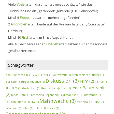
Viele
Vogel
arten, darunter „streng geschützte“ wie das
Teichhuhn und als „gefährdet“ geltende (z. B. Gelbspötter).
Mind. 5
Fledermaus
arten, mehrere „gefährdet“.
2
Amphibien
arten, beide auf der Vorwarnliste der „Roten Liste“
Hamburg.
Mind. 10
Fisch
arten im Ernst-August-Kanal.
Alle 16 nachgewiesenen
Libellen
arten zählen zu den besonders
geschützten Arten.
Schlagwörter
#bautkeinscheiß!
(1)
2025
(1)
A4F
(1)
Aktivismus
(1)
Architects for Future
(1)
Diskussion
(3)
Film
(2)
BM Bau
(1)
Bürgerinitiative
(1)
Firma
(1)
Jeder Baum zählt
Flut 1962
(1)
Gedenken
(1)
Gespräch
(1)
Januar
(1)
(2)
Jonas Frank
(1)
Katharina Fegebank
(1)
Klimakrise
(1)
Klimawandel
(1)
Mahnwache
(3)
Laubenkolonie
(1)
LIG
(1)
Mahnwald
(1)
NABU
(1)
Pilzcoach
(1)
Pilze
(1)
Politik
(1)
Revier
(1)