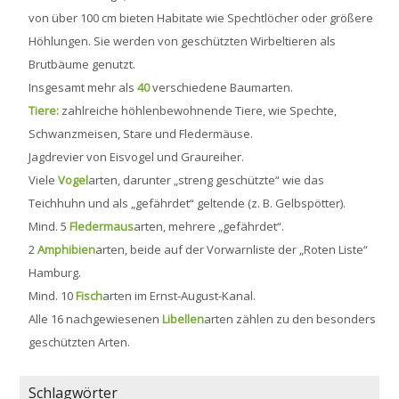
von über 100 cm bieten Habitate wie Spechtlöcher oder größere
Höhlungen. Sie werden von geschützten Wirbeltieren als
Brutbäume genutzt.
Insgesamt mehr als
40
verschiedene Baumarten.
Tiere:
zahlreiche höhlenbewohnende Tiere, wie Spechte,
Schwanzmeisen, Stare und Fledermäuse.
Jagdrevier von Eisvogel und Graureiher.
Viele
Vogel
arten, darunter „streng geschützte“ wie das
Teichhuhn und als „gefährdet“ geltende (z. B. Gelbspötter).
Mind. 5
Fledermaus
arten, mehrere „gefährdet“.
2
Amphibien
arten, beide auf der Vorwarnliste der „Roten Liste“
Hamburg.
Mind. 10
Fisch
arten im Ernst-August-Kanal.
Alle 16 nachgewiesenen
Libellen
arten zählen zu den besonders
geschützten Arten.
Schlagwörter