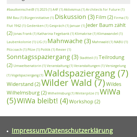
#bautkeinscheiß!
(1)
2025
(1)
A4F
(1)
Aktivismus
(1)
Architects for Future
(1)
Diskussion
(3)
Film
(2)
BM Bau
(1)
Bürgerinitiative
(1)
Firma
(1)
Jeder Baum zählt
Flut 1962
(1)
Gedenken
(1)
Gespräch
(1)
Januar
(1)
(2)
Jonas Frank
(1)
Katharina Fegebank
(1)
Klimakrise
(1)
Klimawandel
(1)
Mahnwache
(3)
Laubenkolonie
(1)
LIG
(1)
Mahnwald
(1)
NABU
(1)
Pilzcoach
(1)
Pilze
(1)
Politik
(1)
Revier
(1)
Sonntagsspaziergang
(3)
Teilrodung
Stadtteil
(1)
(2)
Umweltsenatorin
(1)
Veranstaltung
(1)
Veranstaltungen
(1)
Versiegelung
Waldspaziergang
(7)
(1)
Vogelspaziergang
(1)
Wilder Wald
(7)
Widerstand
(2)
Wildes
WiWa
Wilhelmsburg
(2)
Wilhelmsburg
(1)
Winterpilze
(1)
(5)
WiWa bleibt!
(4)
Workshop
(2)
Impressum/Datenschutzerklärung