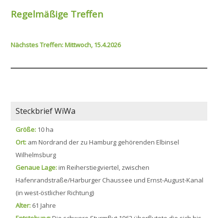
Regelmäßige Treffen
Nächstes Treffen: Mittwoch, 15.4.2026
Steckbrief WiWa
Größe:
10 ha
Ort:
am Nordrand der zu Hamburg gehörenden Elbinsel
Wilhelmsburg
Genaue Lage:
im Reiherstiegviertel, zwischen
Hafenrandstraße/Harburger Chaussee und Ernst-August-Kanal
(in west-östlicher Richtung)
Alter:
61 Jahre
Entstehung:
Die schwere Sturmflut 1962 überflutete die sich bis