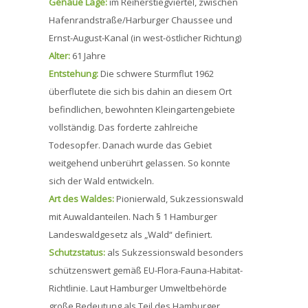
Genaue Lage:
im Reiherstiegviertel, zwischen
Hafenrandstraße/Harburger Chaussee und
Ernst-August-Kanal (in west-östlicher Richtung)
Alter:
61 Jahre
Entstehung:
Die schwere Sturmflut 1962
überflutete die sich bis dahin an diesem Ort
befindlichen, bewohnten Kleingartengebiete
vollständig. Das forderte zahlreiche
Todesopfer. Danach wurde das Gebiet
weitgehend unberührt gelassen. So konnte
sich der Wald entwickeln.
Art des Waldes:
Pionierwald, Sukzessionswald
mit Auwaldanteilen. Nach § 1 Hamburger
Landeswaldgesetz als „Wald“ definiert.
Schutzstatus:
als Sukzessionswald besonders
schützenswert gemäß EU-Flora-Fauna-Habitat-
Richtlinie. Laut Hamburger Umweltbehörde
große Bedeutung als Teil des Hamburger