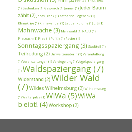
Firma
(1)
Flut 1962
Jeder Baum
(1)
Gedenken
(1)
Gespräch
(1)
Januar
(1)
zählt
(2)
Jonas Frank
(1)
Katharina Fegebank
(1)
Klimakrise
(1)
Klimawandel
(1)
Laubenkolonie
(1)
LIG
(1)
Mahnwache
(3)
Mahnwald
(1)
NABU
(1)
Pilzcoach
(1)
Pilze
(1)
Politik
(1)
Revier
(1)
Sonntagsspaziergang
(3)
Stadtteil
(1)
Teilrodung
(2)
Umweltsenatorin
(1)
Veranstaltung
(1)
Veranstaltungen
(1)
Versiegelung
(1)
Vogelspaziergang
Waldspaziergang
(7)
(1)
Wilder Wald
Widerstand
(2)
(7)
Wildes Wilhelmsburg
(2)
Wilhelmsburg
WiWa
(5)
WiWa
(1)
Winterpilze
(1)
bleibt!
(4)
Workshop
(2)