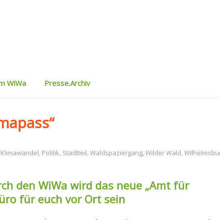
um WiWa
Presse.Archiv
imapass“
,
Klimawandel
,
Politik
,
Stadtteil
,
Waldspaziergang
,
Wilder Wald
,
Wilhelmsbu
ch den WiWa wird das neue „Amt für
ro für euch vor Ort sein