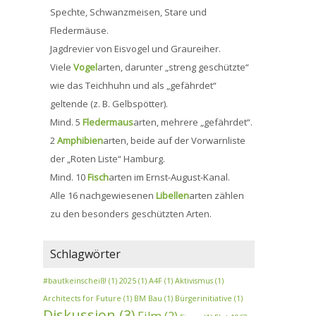
Spechte, Schwanzmeisen, Stare und
Fledermäuse.
Jagdrevier von Eisvogel und Graureiher.
Viele
Vogel
arten, darunter „streng geschützte“
wie das Teichhuhn und als „gefährdet“
geltende (z. B. Gelbspötter).
Mind. 5
Fledermaus
arten, mehrere „gefährdet“.
2
Amphibien
arten, beide auf der Vorwarnliste
der „Roten Liste“ Hamburg.
Mind. 10
Fisch
arten im Ernst-August-Kanal.
Alle 16 nachgewiesenen
Libellen
arten zählen
zu den besonders geschützten Arten.
Schlagwörter
#bautkeinscheiß!
(1)
2025
(1)
A4F
(1)
Aktivismus
(1)
Architects for Future
(1)
BM Bau
(1)
Bürgerinitiative
(1)
Diskussion
(3)
Film
(2)