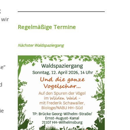
g
 wir
Regelmäßige Termine
Nächster Wal
dspaziergang
e“
d
ie