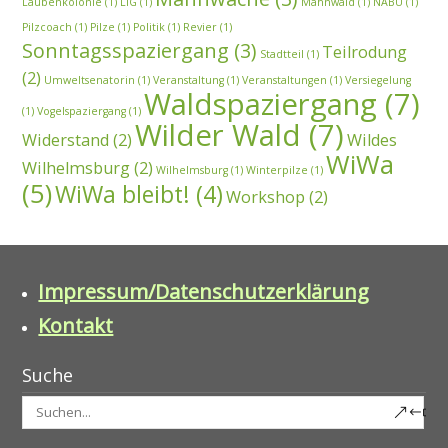
Laubenkolonie
(1)
LIG
(1)
Mahnwald
(1)
NABU
(1)
Pilzcoach
(1)
Pilze
(1)
Politik
(1)
Revier
(1)
Sonntagsspaziergang
(3)
Teilrodung
Stadtteil
(1)
(2)
Umweltsenatorin
(1)
Veranstaltung
(1)
Veranstaltungen
(1)
Versiegelung
Waldspaziergang
(7)
(1)
Vogelspaziergang
(1)
Wilder Wald
(7)
Widerstand
(2)
Wildes
WiWa
Wilhelmsburg
(2)
Wilhelmsburg
(1)
Winterpilze
(1)
(5)
WiWa bleibt!
(4)
Workshop
(2)
Impressum/Datenschutzerklärung
Kontakt
Suche