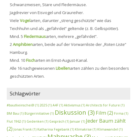
Schwanzmeisen, Stare und Fledermäuse.
Jagdrevier von Eisvogel und Graureiher.
Viele
Vogel
arten, darunter „streng geschützte“ wie das
Teichhuhn und als „gefährdet“ geltende (z. B. Gelbspötter).
Mind. 5
Fledermaus
arten, mehrere „gefährdet“.
2
Amphibien
arten, beide auf der Vorwarnliste der „Roten Liste“
Hamburg.
Mind. 10
Fisch
arten im Ernst-August-Kanal.
Alle 16 nachgewiesenen
Libellen
arten zählen zu den besonders
geschützten Arten.
Schlagwörter
#bautkeinscheiß!
(1)
2025
(1)
A4F
(1)
Aktivismus
(1)
Architects for Future
(1)
Diskussion
(3)
Film
(2)
BM Bau
(1)
Bürgerinitiative
(1)
Firma
(1)
Jeder Baum zählt
Flut 1962
(1)
Gedenken
(1)
Gespräch
(1)
Januar
(1)
(2)
Jonas Frank
(1)
Katharina Fegebank
(1)
Klimakrise
(1)
Klimawandel
(1)
Mahnwache
(3)