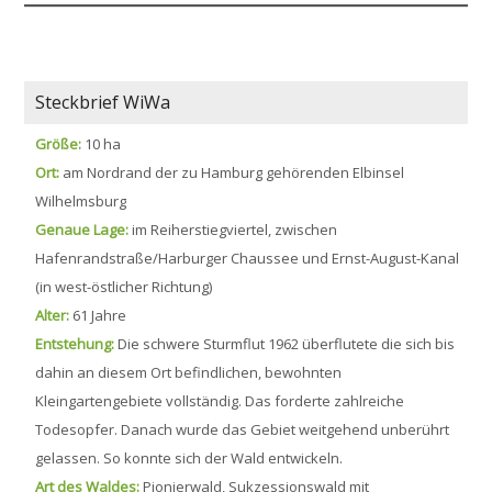
Steckbrief WiWa
Größe:
10 ha
Ort:
am Nordrand der zu Hamburg gehörenden Elbinsel
Wilhelmsburg
Genaue Lage:
im Reiherstiegviertel, zwischen
Hafenrandstraße/Harburger Chaussee und Ernst-August-Kanal
(in west-östlicher Richtung)
Alter:
61 Jahre
Entstehung:
Die schwere Sturmflut 1962 überflutete die sich bis
dahin an diesem Ort befindlichen, bewohnten
Kleingartengebiete vollständig. Das forderte zahlreiche
Todesopfer. Danach wurde das Gebiet weitgehend unberührt
gelassen. So konnte sich der Wald entwickeln.
Art des Waldes:
Pionierwald, Sukzessionswald mit