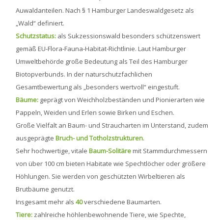
Auwaldanteilen. Nach § 1 Hamburger Landeswaldgesetz als
„Wald“ definiert.
Schutzstatus:
als Sukzessionswald besonders schützenswert
gemäß EU-Flora-Fauna-Habitat-Richtlinie. Laut Hamburger
Umweltbehörde große Bedeutung als Teil des Hamburger
Biotopverbunds. In der naturschutzfachlichen
Gesamtbewertung als „besonders wertvoll“ eingestuft.
Bäume:
geprägt von Weichholzbeständen und Pionierarten wie
Pappeln, Weiden und Erlen sowie Birken und Eschen.
Große Vielfalt an Baum- und Straucharten im Unterstand, zudem
ausgeprägte
Bruch- und Totholzstrukturen
.
Sehr hochwertige, vitale
Baum-Solitäre
mit Stammdurchmessern
von über 100 cm bieten Habitate wie Spechtlöcher oder größere
Höhlungen. Sie werden von geschützten Wirbeltieren als
Brutbäume genutzt.
Insgesamt mehr als
40
verschiedene Baumarten.
Tiere:
zahlreiche höhlenbewohnende Tiere, wie Spechte,