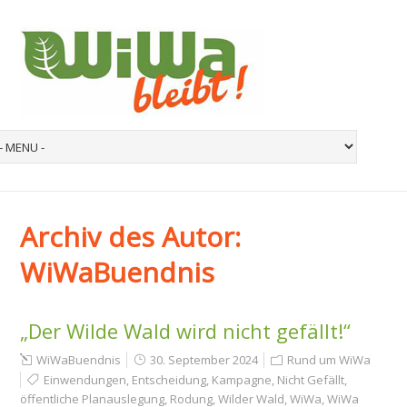
Archiv des Autor:
WiWaBuendnis
„Der Wilde Wald wird nicht gefällt!“
WiWaBuendnis
30. September 2024
Rund um WiWa
Einwendungen
,
Entscheidung
,
Kampagne
,
Nicht Gefällt
,
öffentliche Planauslegung
,
Rodung
,
Wilder Wald
,
WiWa
,
WiWa