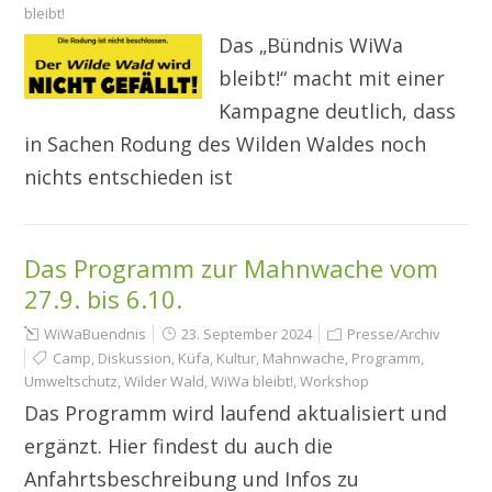
bleibt!
Das „Bündnis WiWa
bleibt!“ macht mit einer
Kampagne deutlich, dass
in Sachen Rodung des Wilden Waldes noch
nichts entschieden ist
Das Programm zur Mahnwache vom
27.9. bis 6.10.
WiWaBuendnis
23. September 2024
Presse/Archiv
Camp
,
Diskussion
,
Küfa
,
Kultur
,
Mahnwache
,
Programm
,
Umweltschutz
,
Wilder Wald
,
WiWa bleibt!
,
Workshop
Das Programm wird laufend aktualisiert und
ergänzt. Hier findest du auch die
Anfahrtsbeschreibung und Infos zu