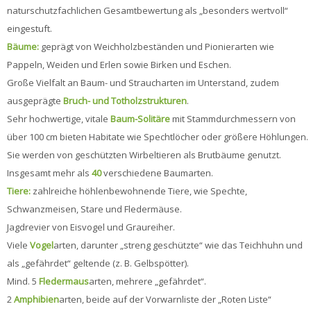
naturschutzfachlichen Gesamtbewertung als „besonders wertvoll“
eingestuft.
Bäume:
geprägt von Weichholzbeständen und Pionierarten wie
Pappeln, Weiden und Erlen sowie Birken und Eschen.
Große Vielfalt an Baum- und Straucharten im Unterstand, zudem
ausgeprägte
Bruch- und Totholzstrukturen
.
Sehr hochwertige, vitale
Baum-Solitäre
mit Stammdurchmessern von
über 100 cm bieten Habitate wie Spechtlöcher oder größere Höhlungen.
Sie werden von geschützten Wirbeltieren als Brutbäume genutzt.
Insgesamt mehr als
40
verschiedene Baumarten.
Tiere:
zahlreiche höhlenbewohnende Tiere, wie Spechte,
Schwanzmeisen, Stare und Fledermäuse.
Jagdrevier von Eisvogel und Graureiher.
Viele
Vogel
arten, darunter „streng geschützte“ wie das Teichhuhn und
als „gefährdet“ geltende (z. B. Gelbspötter).
Mind. 5
Fledermaus
arten, mehrere „gefährdet“.
2
Amphibien
arten, beide auf der Vorwarnliste der „Roten Liste“