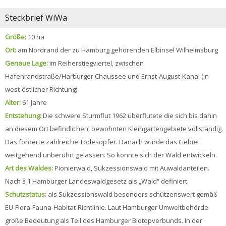
Steckbrief WiWa
Größe:
10 ha
Ort:
am Nordrand der zu Hamburg gehörenden Elbinsel Wilhelmsburg
Genaue Lage:
im Reiherstiegviertel, zwischen
Hafenrandstraße/Harburger Chaussee und Ernst-August-Kanal (in
west-östlicher Richtung)
Alter:
61 Jahre
Entstehung:
Die schwere Sturmflut 1962 überflutete die sich bis dahin
an diesem Ort befindlichen, bewohnten Kleingartengebiete vollständig.
Das forderte zahlreiche Todesopfer. Danach wurde das Gebiet
weitgehend unberührt gelassen. So konnte sich der Wald entwickeln.
Art des Waldes:
Pionierwald, Sukzessionswald mit Auwaldanteilen.
Nach § 1 Hamburger Landeswaldgesetz als „Wald“ definiert.
Schutzstatus:
als Sukzessionswald besonders schützenswert gemäß
EU-Flora-Fauna-Habitat-Richtlinie. Laut Hamburger Umweltbehörde
große Bedeutung als Teil des Hamburger Biotopverbunds. In der