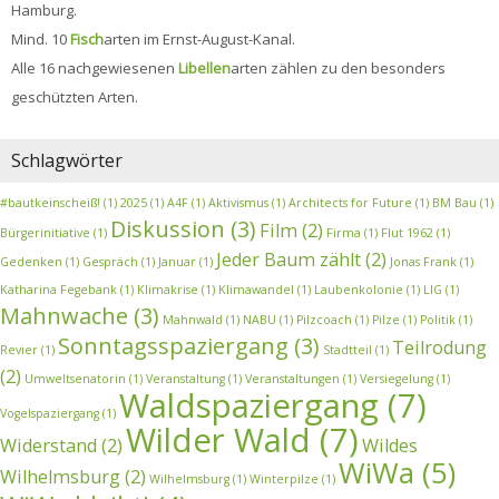
Hamburg.
Mind. 10
Fisch
arten im Ernst-August-Kanal.
Alle 16 nachgewiesenen
Libellen
arten zählen zu den besonders
geschützten Arten.
Schlagwörter
#bautkeinscheiß!
(1)
2025
(1)
A4F
(1)
Aktivismus
(1)
Architects for Future
(1)
BM Bau
(1)
Diskussion
(3)
Film
(2)
Bürgerinitiative
(1)
Firma
(1)
Flut 1962
(1)
Jeder Baum zählt
(2)
Gedenken
(1)
Gespräch
(1)
Januar
(1)
Jonas Frank
(1)
Katharina Fegebank
(1)
Klimakrise
(1)
Klimawandel
(1)
Laubenkolonie
(1)
LIG
(1)
Mahnwache
(3)
Mahnwald
(1)
NABU
(1)
Pilzcoach
(1)
Pilze
(1)
Politik
(1)
Sonntagsspaziergang
(3)
Teilrodung
Revier
(1)
Stadtteil
(1)
(2)
Umweltsenatorin
(1)
Veranstaltung
(1)
Veranstaltungen
(1)
Versiegelung
(1)
Waldspaziergang
(7)
Vogelspaziergang
(1)
Wilder Wald
(7)
Widerstand
(2)
Wildes
WiWa
(5)
Wilhelmsburg
(2)
Wilhelmsburg
(1)
Winterpilze
(1)