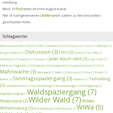
Hamburg.
Mind. 10
Fisch
arten im Ernst-August-Kanal.
Alle 16 nachgewiesenen
Libellen
arten zählen zu den besonders
geschützten Arten.
Schlagwörter
#bautkeinscheiß!
(1)
2025
(1)
A4F
(1)
Aktivismus
(1)
Architects for Future
(1)
BM Bau
(1)
Diskussion
(3)
Film
(2)
Bürgerinitiative
(1)
Firma
(1)
Flut 1962
(1)
Jeder Baum zählt
(2)
Gedenken
(1)
Gespräch
(1)
Januar
(1)
Jonas Frank
(1)
Katharina Fegebank
(1)
Klimakrise
(1)
Klimawandel
(1)
Laubenkolonie
(1)
LIG
(1)
Mahnwache
(3)
Mahnwald
(1)
NABU
(1)
Pilzcoach
(1)
Pilze
(1)
Politik
(1)
Sonntagsspaziergang
(3)
Teilrodung
Revier
(1)
Stadtteil
(1)
(2)
Umweltsenatorin
(1)
Veranstaltung
(1)
Veranstaltungen
(1)
Versiegelung
(1)
Waldspaziergang
(7)
Vogelspaziergang
(1)
Wilder Wald
(7)
Widerstand
(2)
Wildes
WiWa
(5)
Wilhelmsburg
(2)
Wilhelmsburg
(1)
Winterpilze
(1)