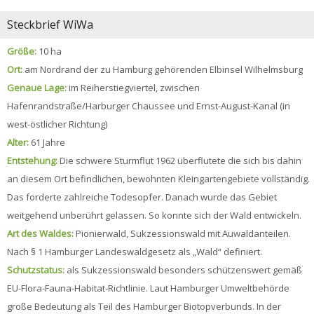
Steckbrief WiWa
Größe:
10 ha
Ort:
am Nordrand der zu Hamburg gehörenden Elbinsel Wilhelmsburg
Genaue Lage:
im Reiherstiegviertel, zwischen
Hafenrandstraße/Harburger Chaussee und Ernst-August-Kanal (in
west-östlicher Richtung)
Alter:
61 Jahre
Entstehung:
Die schwere Sturmflut 1962 überflutete die sich bis dahin
an diesem Ort befindlichen, bewohnten Kleingartengebiete vollständig.
Das forderte zahlreiche Todesopfer. Danach wurde das Gebiet
weitgehend unberührt gelassen. So konnte sich der Wald entwickeln.
Art des Waldes:
Pionierwald, Sukzessionswald mit Auwaldanteilen.
Nach § 1 Hamburger Landeswaldgesetz als „Wald“ definiert.
Schutzstatus:
als Sukzessionswald besonders schützenswert gemäß
EU-Flora-Fauna-Habitat-Richtlinie. Laut Hamburger Umweltbehörde
große Bedeutung als Teil des Hamburger Biotopverbunds. In der