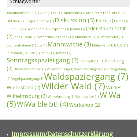
Schlagwörter
#bautkeinscheiß!
(1)
2025
(1)
A4F
(1)
Aktivismus
(1)
Architects for Future
(1)
Diskussion
(3)
Film
(2)
BM Bau
(1)
Bürgerinitiative
(1)
Firma
(1)
Jeder Baum zählt
Flut 1962
(1)
Gedenken
(1)
Gespräch
(1)
Januar
(1)
(2)
Jonas Frank
(1)
Katharina Fegebank
(1)
Klimakrise
(1)
Klimawandel
(1)
Mahnwache
(3)
Laubenkolonie
(1)
LIG
(1)
Mahnwald
(1)
NABU
(1)
Pilzcoach
(1)
Pilze
(1)
Politik
(1)
Revier
(1)
Sonntagsspaziergang
(3)
Teilrodung
Stadtteil
(1)
(2)
Umweltsenatorin
(1)
Veranstaltung
(1)
Veranstaltungen
(1)
Versiegelung
Waldspaziergang
(7)
(1)
Vogelspaziergang
(1)
Wilder Wald
(7)
Widerstand
(2)
Wildes
WiWa
Wilhelmsburg
(2)
Wilhelmsburg
(1)
Winterpilze
(1)
(5)
WiWa bleibt!
(4)
Workshop
(2)
Impressum/Datenschutzerklärung