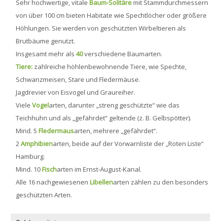
Sehr hochwertige, vitale
Baum-Solitäre
mit Stammdurchmessern
von über 100 cm bieten Habitate wie Spechtlöcher oder größere
Höhlungen. Sie werden von geschützten Wirbeltieren als
Brutbäume genutzt.
Insgesamt mehr als
40
verschiedene Baumarten.
Tiere:
zahlreiche höhlenbewohnende Tiere, wie Spechte,
Schwanzmeisen, Stare und Fledermäuse.
Jagdrevier von Eisvogel und Graureiher.
Viele
Vogel
arten, darunter „streng geschützte“ wie das
Teichhuhn und als „gefährdet“ geltende (z. B. Gelbspötter).
Mind. 5
Fledermaus
arten, mehrere „gefährdet“.
2
Amphibien
arten, beide auf der Vorwarnliste der „Roten Liste“
Hamburg.
Mind. 10
Fisch
arten im Ernst-August-Kanal.
Alle 16 nachgewiesenen
Libellen
arten zählen zu den besonders
geschützten Arten.