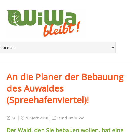
An die Planer der Bebauung
des Auwaldes
(Spreehafenviertel)!
SC
9. März 2018
Rund um WiWa
Der Wald, den Sie bebauen wollen, hat eine